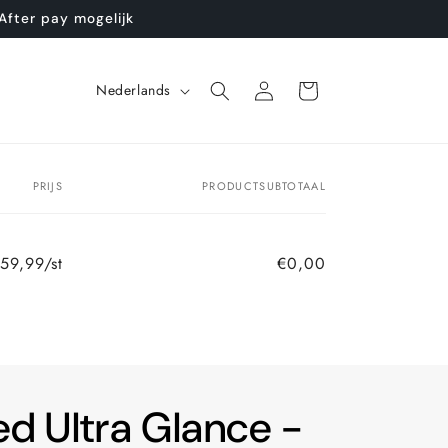
After pay mogelijk
T
Inloggen
Winkelwagen
Nederlands
a
a
l
PRIJS
PRODUCTSUBTOTAAL
59,99/st
€0,00
d Ultra Glance -