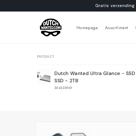
Meteen
Gratis verzending
naar de
content
Homepage
Assortiment
PRODUCT
Je
Dutch Wanted Ultra Glance - SSD 
winkelwagen
SSD - 2TB
304223969
Bezig
met
laden...
Ga direct naar
productinformatie