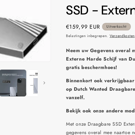
SSD - Exter
Normale
€159,99 EUR
Uitverkocht
prijs
Belastingen inbegrepen.
Verzendkosten
Neem uw Gegevens overal m
Externe Harde Schijf van
Du
gratis beschermhoes!
Binnenkort ook verkrijgbaa
op
Dutch Wanted Draagbare 
vanzelf.
Bekijk ook onze andere mod
Met onze Draagbare SSD Exter
gegevens overal mee naartoe n