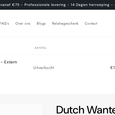
 vanaf €75 - Professionele levering - 14 Dagen herroeping - 
FAQ’s
Over ons
Blogs
Relatiegeschenk
Contact
AANTAL
- Extern
Aantal
Uitverkocht
€1
Dutch Wante