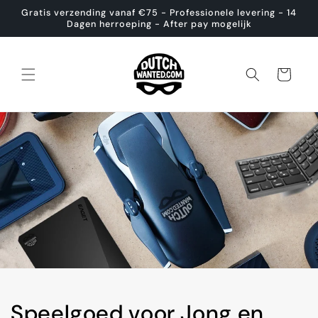
Meteen
Gratis verzending vanaf €75 - Professionele levering - 14
naar de
Dagen herroeping - After pay mogelijk
content
Winkelwagen
Speelgoed voor Jong en